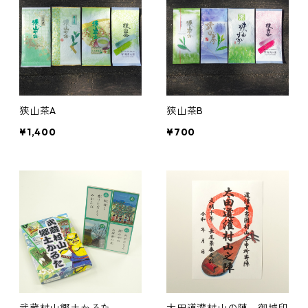
狭山茶A
狭山茶B
¥1,400
¥700
武蔵村山郷土かるた
太田道灌村山の陣 御城印