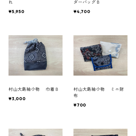
れ
ダーバッグＢ
¥5,950
¥4,700
村山大島紬小物 巾着Ｂ
村山大島紬小物 ミニ財
布
¥3,000
¥700