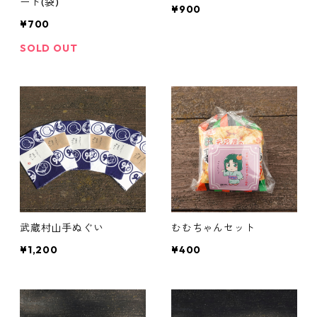
ード(袋)
¥900
¥700
SOLD OUT
武蔵村山手ぬぐい
むむちゃんセット
¥1,200
¥400