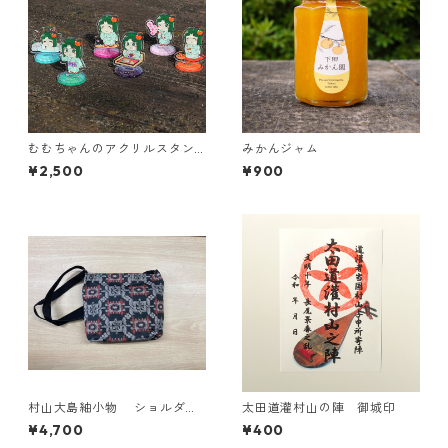
むむちゃんのアクリルスタン
みかんジャム
ド 6種セット
¥2,500
¥900
村山大島紬小物 ショルダー
太田道灌村山の陣 御城印
バッグＡ
¥4,700
¥400