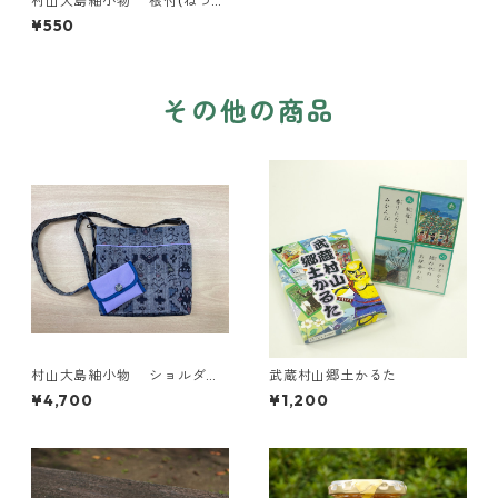
村山大島紬小物 根付(ねつ
け)
¥550
その他の商品
村山大島紬小物 ショルダー
武蔵村山郷土かるた
バッグＢ
¥4,700
¥1,200